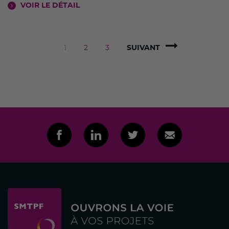
VOIR LE DÉTAIL
1
2
3
SUIVANT