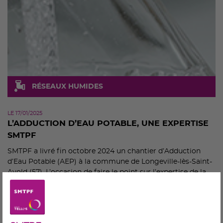
RÉSEAUX HUMIDES
LE 17/01/2025
L’ADDUCTION D’EAU POTABLE, UNE EXPERTISE
SMTPF
SMTPF a livré fin octobre 2024 un chantier d’Adduction
d’Eau Potable (AEP) à la commune de Longeville-lès-Saint-
Avold (57). L’occasion de faire le point sur l’expertise de la
PME basée en Moselle, spécialiste des infrastructures
réseaux secs/humides et de l’aménagement urbain…
durable !