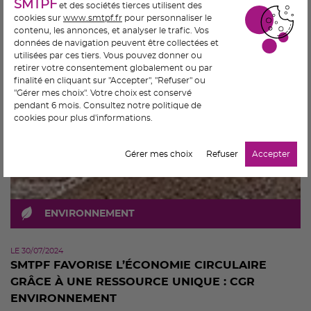
SMTPF
VOIR LE DÉTAIL
et des sociétés tierces utilisent des
cookies sur
www.smtpf.fr
pour personnaliser le
contenu, les annonces, et analyser le trafic. Vos
données de navigation peuvent être collectées et
utilisées par ces tiers. Vous pouvez donner ou
retirer votre consentement globalement ou par
finalité en cliquant sur "Accepter", "Refuser" ou
"Gérer mes choix". Votre choix est conservé
pendant 6 mois. Consultez notre politique de
cookies pour plus d'informations.
Gérer mes choix
Refuser
Accepter
ENVIRONNEMENT
LE 30/07/2024
SMTPF FAVORISE L’ÉCONOMIE CIRCULAIRE
GRÂCE À UNE RESSOURCE UNIQUE : CGR
ENVIRONNEMENT